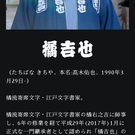
（たちばな きちや、本名:髙木佑也、1990年3
月29日-）
橘流寄席文字・江戸文字書家。
橘流寄席文字・江戸文字書家の橘右之吉に師事
し、6年の修業を経て平成29年(2017年)1月に
正式な一門継承者として認められ「橘吉也」の